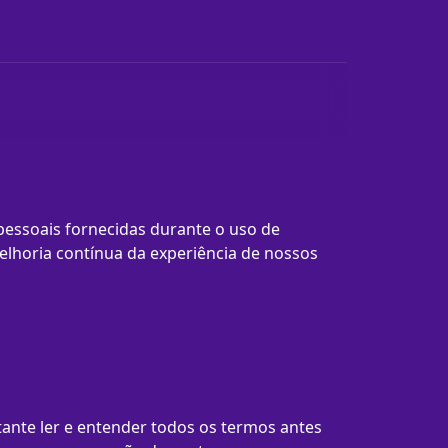
pessoais fornecidas durante o uso de
elhoria contínua da experiência de nossos
ante ler e entender todos os termos antes