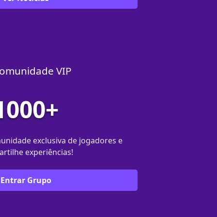
Comunidade VIP
1000+
unidade exclusiva de jogadores e
rtilhe experiências!
Entrar Grupo