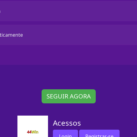
a
aticamente
SEGUIR AGORA
Acessos
Login
Registrar-se