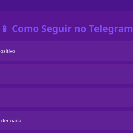
📱 Como Seguir no Telegram
ositivo
erder nada