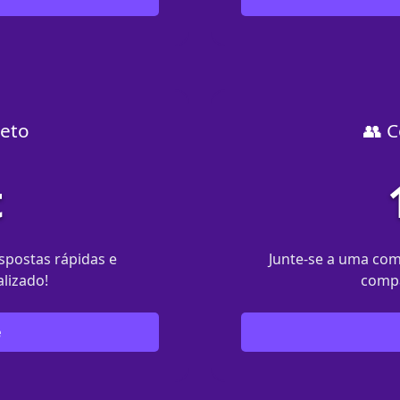
reto
👥 
t
espostas rápidas e
Junte-se a uma com
lizado!
compa
e