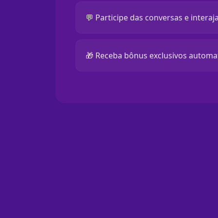
💬 Participe das conversas e interaj
🎁 Receba bônus exclusivos autom