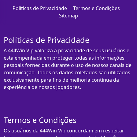
Políticas de Privacidade
Termos e Condições
Sitemap
Políticas de Privacidade
A 444Win Vip valoriza a privacidade de seus usuários e
está empenhada em proteger todas as informações
pessoais fornecidas durante o uso de nossos canais de
comunicação. Todos os dados coletados são utilizados
exclusivamente para fins de melhoria contínua da
experiência de nossos jogadores.
Termos e Condições
Os usuários da 444Win Vip concordam em respeitar