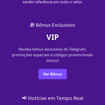
sendo referência em todo o setor.
🎁 Bônus Exclusivos
VIP
Receba bônus exclusivos do Telegram,
promoções especiais e códigos promocionais
únicos!
Ver Bônus
📢 Notícias em Tempo Real