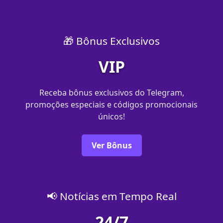
🎁 Bônus Exclusivos
VIP
Receba bônus exclusivos do Telegram,
promoções especiais e códigos promocionais
únicos!
Ver Bônus
📢 Notícias em Tempo Real
24/7