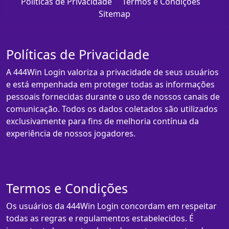
Políticas de Privacidade
Termos e Condições
Sitemap
Políticas de Privacidade
A 444Win Login valoriza a privacidade de seus usuários
e está empenhada em proteger todas as informações
pessoais fornecidas durante o uso de nossos canais de
comunicação. Todos os dados coletados são utilizados
exclusivamente para fins de melhoria contínua da
experiência de nossos jogadores.
Termos e Condições
Os usuários da 444Win Login concordam em respeitar
todas as regras e regulamentos estabelecidos. É