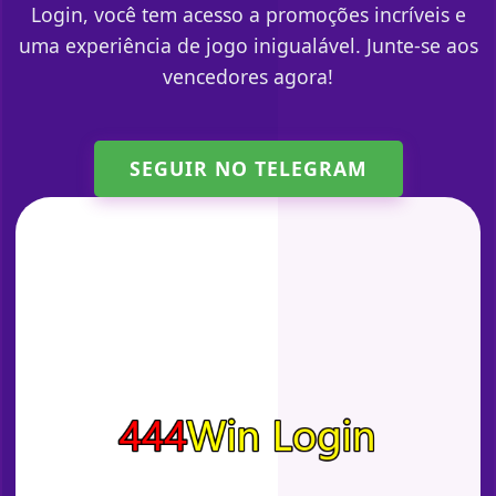
Login, você tem acesso a promoções incríveis e
uma experiência de jogo inigualável. Junte-se aos
vencedores agora!
SEGUIR NO TELEGRAM