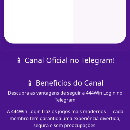
📱 Canal Oficial no Telegram!
📱 Benefícios do Canal
Descubra as vantagens de seguir a 444Win Login no
Telegram
A 444Win Login traz os jogos mais modernos — cada
membro tem garantida uma experiência divertida,
segura e sem preocupações.