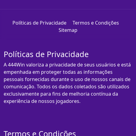
Políticas de Privacidade
Termos e Condições
Sitemap
Políticas de Privacidade
A 444Win valoriza a privacidade de seus usuários e está
empenhada em proteger todas as informações
pessoais fornecidas durante o uso de nossos canais de
comunicação. Todos os dados coletados são utilizados
exclusivamente para fins de melhoria contínua da
experiência de nossos jogadores.
Termos e Condições