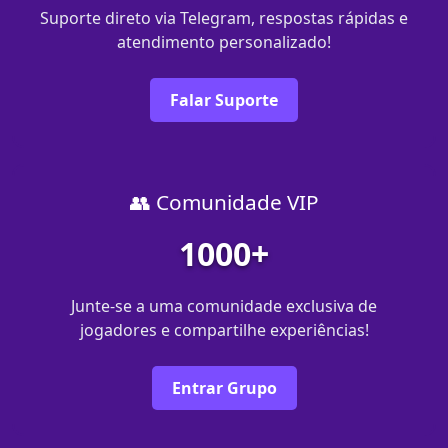
Suporte direto via Telegram, respostas rápidas e
atendimento personalizado!
Falar Suporte
👥 Comunidade VIP
1000+
Junte-se a uma comunidade exclusiva de
jogadores e compartilhe experiências!
Entrar Grupo