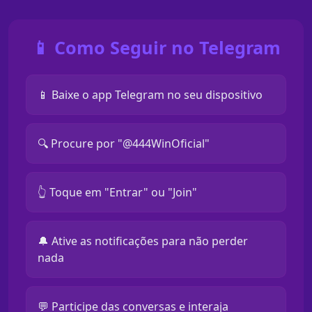
📱 Como Seguir no Telegram
📱 Baixe o app Telegram no seu dispositivo
🔍 Procure por "@444WinOficial"
👆 Toque em "Entrar" ou "Join"
🔔 Ative as notificações para não perder
nada
💬 Participe das conversas e interaja