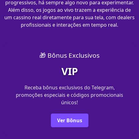
progressivos, há sempre algo novo para experimentar.
Além disso, os jogos ao vivo trazem a experiência de
um cassino real diretamente para sua tela, com dealers
profissionais e interações em tempo real.
🎁 Bônus Exclusivos
VIP
Receba bônus exclusivos do Telegram,
promoções especiais e códigos promocionais
únicos!
Ver Bônus