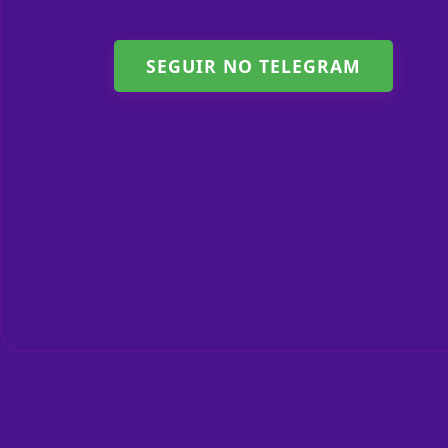
SEGUIR NO TELEGRAM