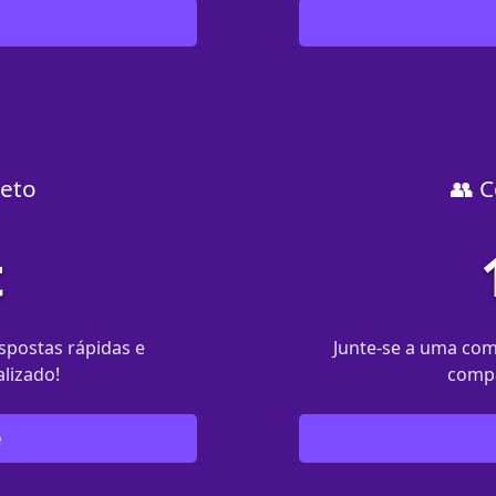
reto
👥 
t
espostas rápidas e
Junte-se a uma com
lizado!
compa
e