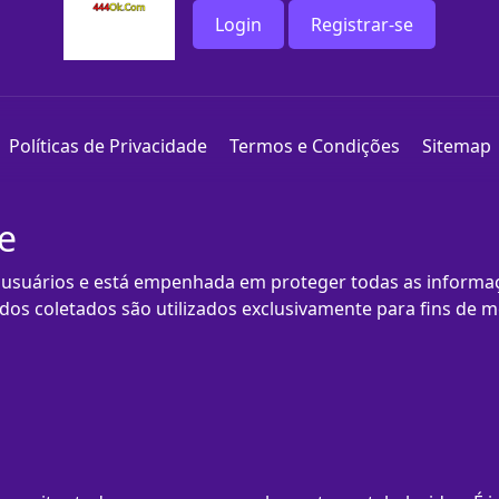
Login
Registrar-se
Políticas de Privacidade
Termos e Condições
Sitemap
de
s usuários e está empenhada em proteger todas as informa
os coletados são utilizados exclusivamente para fins de m