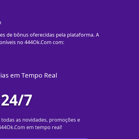
m
s de bônus oferecidas pela plataforma. A
poníveis no 444Ok.Com com​:
cias em Tempo Real
24/7
e todas as novidades, promoções e
444Ok.Com em tempo real!