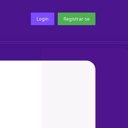
Login
Registrar-se