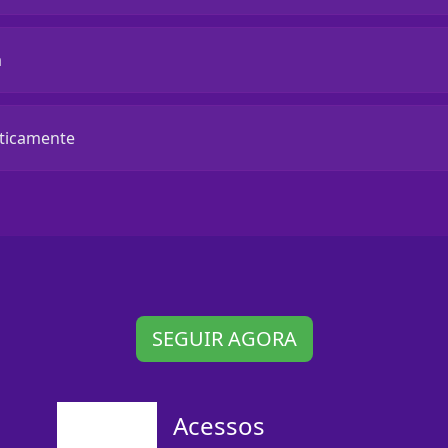
a
aticamente
SEGUIR AGORA
Acessos