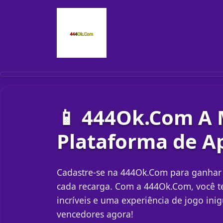
📱 444Ok.Com A 
Plataforma de A
Cadastre-se na 444Ok.Com para ganhar
cada recarga. Com a 444Ok.Com, você 
incríveis e uma experiência de jogo inig
vencedores agora!