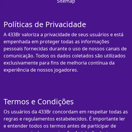
Sitemap
Políticas de Privacidade
A 433Br valoriza a privacidade de seus usuários e está
empenhada em proteger todas as informações
pessoais fornecidas durante o uso de nossos canais de
comunicação. Todos os dados coletados são utilizados
exclusivamente para fins de melhoria contínua da
experiência de nossos jogadores.
Termos e Condições
Os usuários da 433Br concordam em respeitar todas as
regras e regulamentos estabelecidos. É importante ler
e entender todos os termos antes de participar de