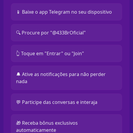
📱 Baixe o app Telegram no seu dispositivo
🔍 Procure por "@433BrOficial"
👆 Toque em "Entrar" ou "Join"
🔔 Ative as notificações para não perder
nada
💬 Participe das conversas e interaja
🎁 Receba bônus exclusivos
automaticamente