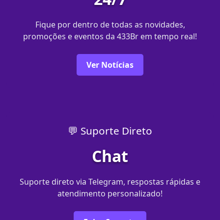
Fique por dentro de todas as novidades,
promoções e eventos da 433Br em tempo real!
Ver Notícias
💬 Suporte Direto
Chat
Suporte direto via Telegram, respostas rápidas e
atendimento personalizado!