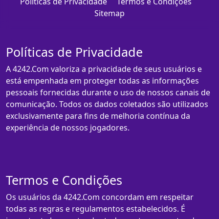
Políticas de Privacidade
Termos e Condições
Sitemap
Políticas de Privacidade
A 4242.Com valoriza a privacidade de seus usuários e
está empenhada em proteger todas as informações
pessoais fornecidas durante o uso de nossos canais de
comunicação. Todos os dados coletados são utilizados
exclusivamente para fins de melhoria contínua da
experiência de nossos jogadores.
Termos e Condições
Os usuários da 4242.Com concordam em respeitar
todas as regras e regulamentos estabelecidos. É