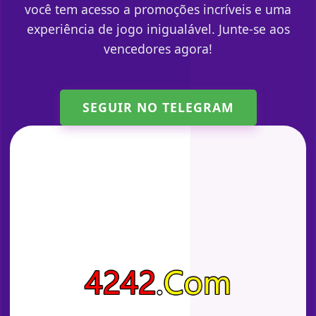
você tem acesso a promoções incríveis e uma
experiência de jogo inigualável. Junte-se aos
vencedores agora!
SEGUIR NO TELEGRAM