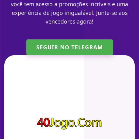
você tem acesso a promoções incríveis e uma
experiência de jogo inigualável. Junte-se aos
vencedores agora!
SEGUIR NO TELEGRAM