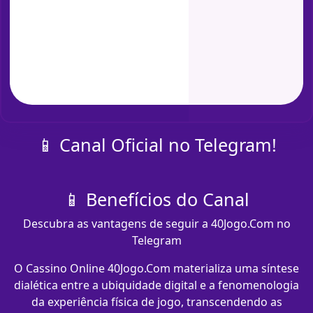
📱 Canal Oficial no Telegram!
📱 Benefícios do Canal
Descubra as vantagens de seguir a 40Jogo.Com no
Telegram
O Cassino Online 40Jogo.Com materializa uma síntese
dialética entre a ubiquidade digital e a fenomenologia
da experiência física de jogo, transcendendo as