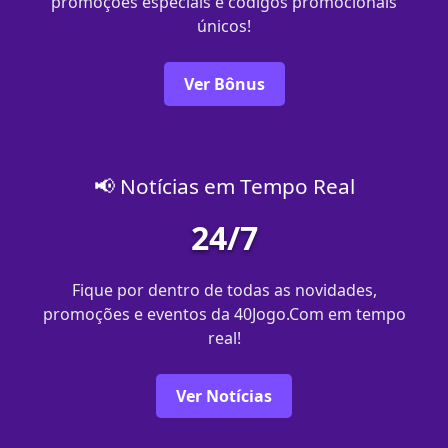
promoções especiais e códigos promocionais
únicos!
Ver Bônus
📢 Notícias em Tempo Real
24/7
Fique por dentro de todas as novidades,
promoções e eventos da 40Jogo.Com em tempo
real!
Ver Notícias