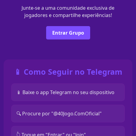
Junte-se a uma comunidade exclusiva de
jogadores e compartilhe experiências!
Entrar Grupo
📱 Como Seguir no Telegram
📱 Baixe o app Telegram no seu dispositivo
🔍 Procure por "@40Jogo.ComOficial"
👆 Toque em "Entrar" ou "Join"