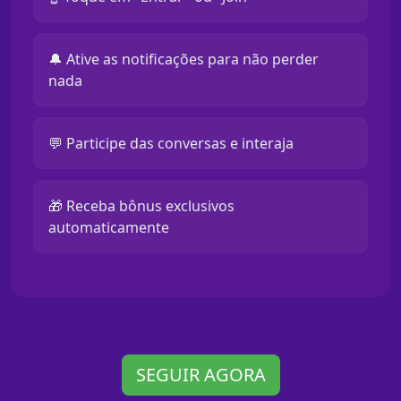
🔔 Ative as notificações para não perder
nada
💬 Participe das conversas e interaja
🎁 Receba bônus exclusivos
automaticamente
SEGUIR AGORA