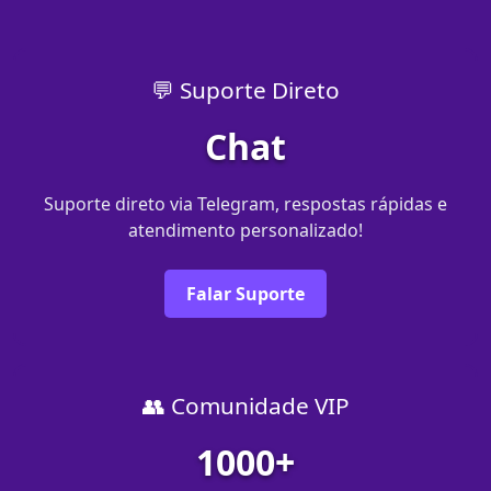
💬 Suporte Direto
Chat
Suporte direto via Telegram, respostas rápidas e
atendimento personalizado!
Falar Suporte
👥 Comunidade VIP
1000+