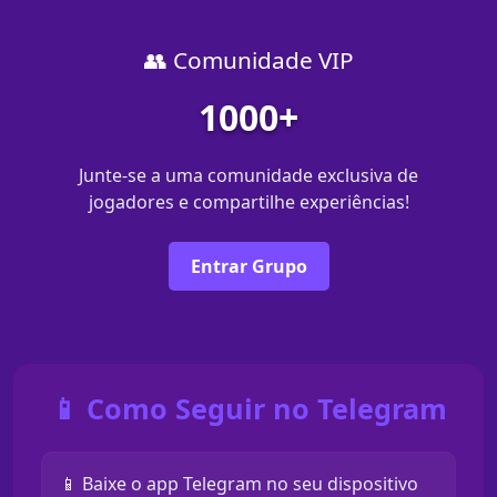
👥 Comunidade VIP
1000+
Junte-se a uma comunidade exclusiva de
jogadores e compartilhe experiências!
Entrar Grupo
📱 Como Seguir no Telegram
📱 Baixe o app Telegram no seu dispositivo