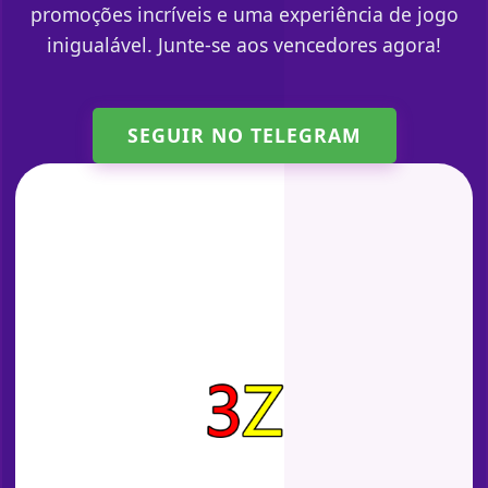
promoções incríveis e uma experiência de jogo
inigualável. Junte-se aos vencedores agora!
SEGUIR NO TELEGRAM