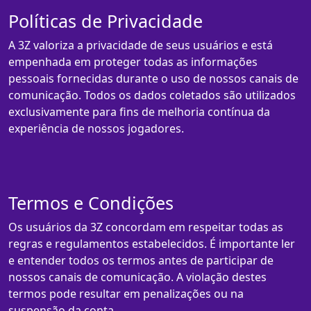
Políticas de Privacidade
A 3Z valoriza a privacidade de seus usuários e está
empenhada em proteger todas as informações
pessoais fornecidas durante o uso de nossos canais de
comunicação. Todos os dados coletados são utilizados
exclusivamente para fins de melhoria contínua da
experiência de nossos jogadores.
Termos e Condições
Os usuários da 3Z concordam em respeitar todas as
regras e regulamentos estabelecidos. É importante ler
e entender todos os termos antes de participar de
nossos canais de comunicação. A violação destes
termos pode resultar em penalizações ou na
suspensão da conta.