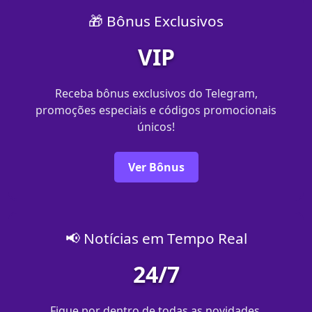
🎁 Bônus Exclusivos
VIP
Receba bônus exclusivos do Telegram,
promoções especiais e códigos promocionais
únicos!
Ver Bônus
📢 Notícias em Tempo Real
24/7
Fique por dentro de todas as novidades,