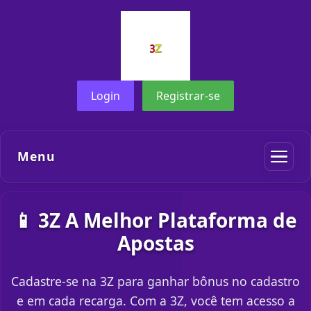
Login
Registrar-se
Menu
📱 3Z A Melhor Plataforma de
Apostas
Cadastre-se na 3Z para ganhar bônus no cadastro
e em cada recarga. Com a 3Z, você tem acesso a