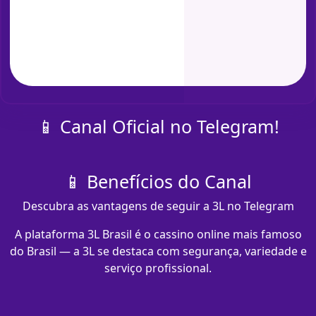
📱 Canal Oficial no Telegram!
📱 Benefícios do Canal
Descubra as vantagens de seguir a 3L no Telegram
A plataforma 3L Brasil é o cassino online mais famoso
do Brasil — a 3L se destaca com segurança, variedade e
serviço profissional.