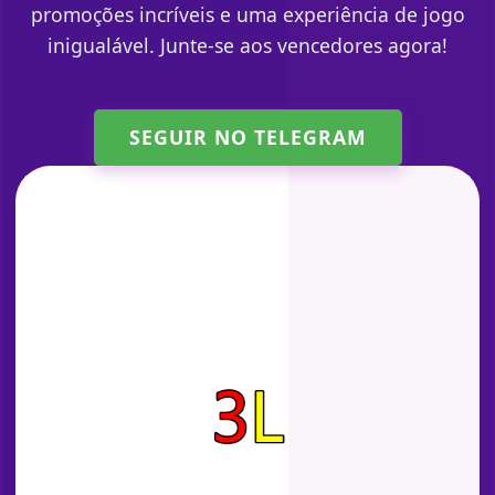
promoções incríveis e uma experiência de jogo
inigualável. Junte-se aos vencedores agora!
SEGUIR NO TELEGRAM