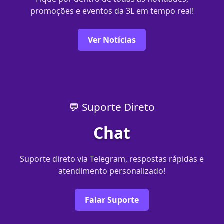
promoções e eventos da 3L em tempo real!
Ver Notícias
💬 Suporte Direto
Chat
Suporte direto via Telegram, respostas rápidas e
atendimento personalizado!
Falar Suporte