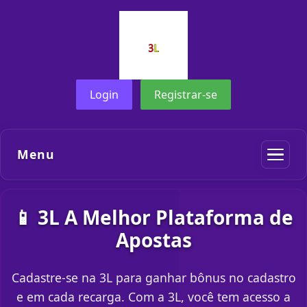
Login
Registrar-se
Menu
📱 3L A Melhor Plataforma de
Apostas
Cadastre-se na 3L para ganhar bônus no cadastro
e em cada recarga. Com a 3L, você tem acesso a