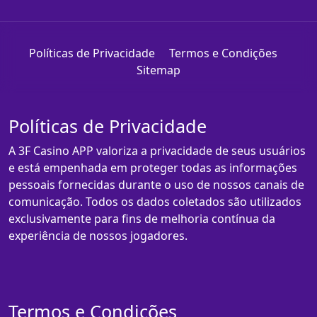
Políticas de Privacidade
Termos e Condições
Sitemap
Políticas de Privacidade
A 3F Casino APP valoriza a privacidade de seus usuários
e está empenhada em proteger todas as informações
pessoais fornecidas durante o uso de nossos canais de
comunicação. Todos os dados coletados são utilizados
exclusivamente para fins de melhoria contínua da
experiência de nossos jogadores.
Termos e Condições