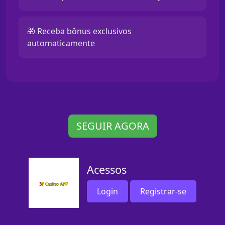
🎁 Receba bônus exclusivos
automaticamente
SEGUIR AGORA
Acessos
Login
Registrar-se