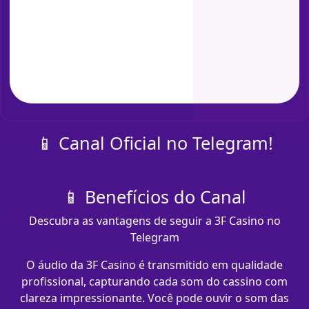
📱 Canal Oficial no Telegram!
📱 Benefícios do Canal
Descubra as vantagens de seguir a 3F Casino no
Telegram
O áudio da 3F Casino é transmitido em qualidade
profissional, capturando cada som do cassino com
clareza impressionante. Você pode ouvir o som das