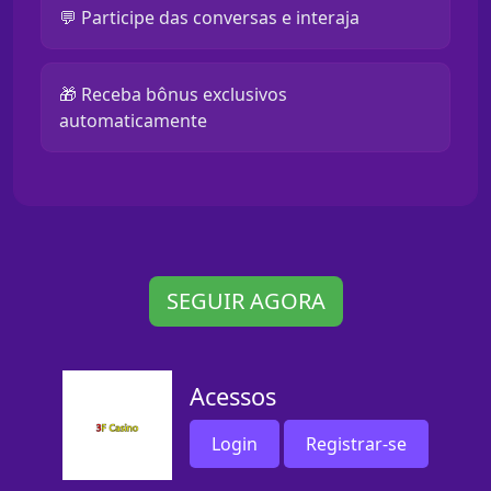
💬 Participe das conversas e interaja
🎁 Receba bônus exclusivos
automaticamente
SEGUIR AGORA
Acessos
Login
Registrar-se