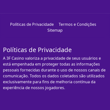
Políticas de Privacidade
Termos e Condições
Sitemap
Políticas de Privacidade
A 3F Casino valoriza a privacidade de seus usuários e
está empenhada em proteger todas as informações
pessoais fornecidas durante o uso de nossos canais de
comunicação. Todos os dados coletados são utilizados
exclusivamente para fins de melhoria contínua da
experiência de nossos jogadores.