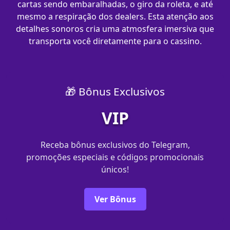
cartas sendo embaralhadas, o giro da roleta, e até
mesmo a respiração dos dealers. Esta atenção aos
detalhes sonoros cria uma atmosfera imersiva que
transporta você diretamente para o cassino.
🎁 Bônus Exclusivos
VIP
Receba bônus exclusivos do Telegram,
promoções especiais e códigos promocionais
únicos!
Ver Bônus