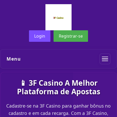
Login
Registrar-se
Menu
📱 3F Casino A Melhor
Plataforma de Apostas
Cadastre-se na 3F Casino para ganhar bônus no
cadastro e em cada recarga. Com a 3F Casino,