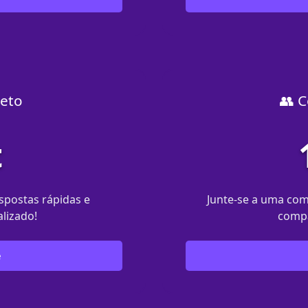
reto
👥 
t
espostas rápidas e
Junte-se a uma com
lizado!
compa
e