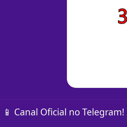
📱 Canal Oficial no Telegram!