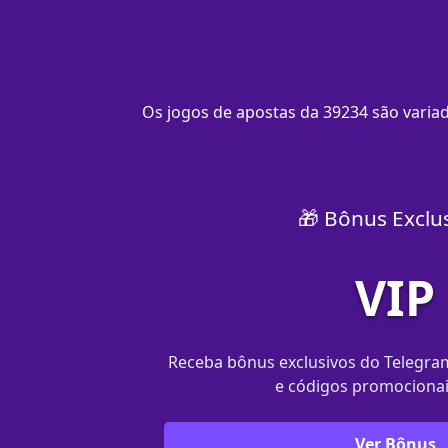
Os jogos de apostas da 39234 são varia
🎁 Bônus Exclu
VIP
Receba bônus exclusivos do Telegra
e códigos promocionai
Ver Bônus