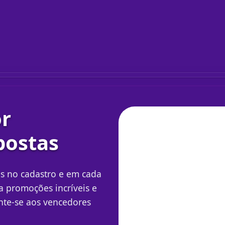
or
postas
s no cadastro e em cada
a promoções incríveis e
unte-se aos vencedores