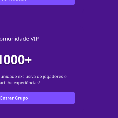
Comunidade VIP
1000+
unidade exclusiva de jogadores e
rtilhe experiências!
Entrar Grupo