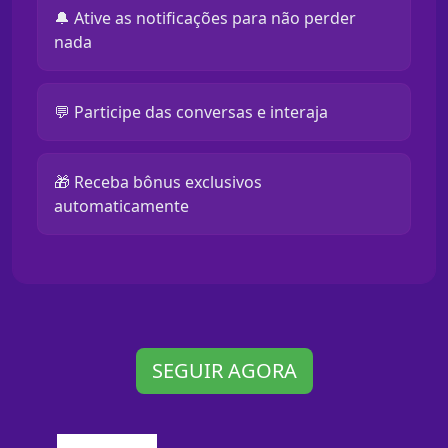
🔔 Ative as notificações para não perder
nada
💬 Participe das conversas e interaja
🎁 Receba bônus exclusivos
automaticamente
SEGUIR AGORA