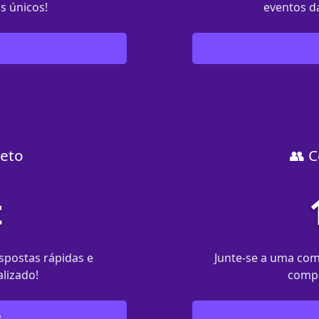
s únicos!
eventos d
reto
👥 
t
espostas rápidas e
Junte-se a uma com
lizado!
compa
e