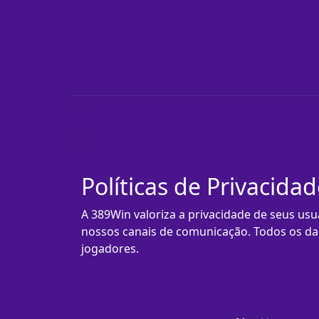
Políticas de Privacida
A 389Win valoriza a privacidade de seus us
nossos canais de comunicação. Todos os dad
jogadores.