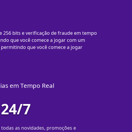
e 256 bits e verificação de fraude em tempo
tindo que você comece a jogar com um
, permitindo que você comece a jogar
cias em Tempo Real
24/7
e todas as novidades, promoções e