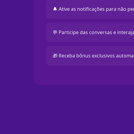
🔔 Ative as notificações para não p
💬 Participe das conversas e interaj
🎁 Receba bônus exclusivos autom