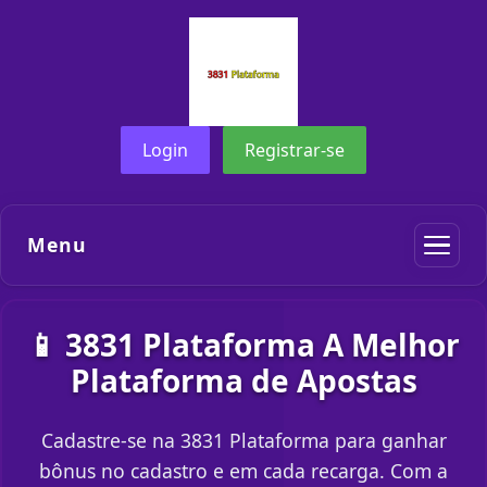
Login
Registrar-se
Menu
📱 3831 Plataforma A Melhor
Plataforma de Apostas
Cadastre-se na 3831 Plataforma para ganhar
bônus no cadastro e em cada recarga. Com a