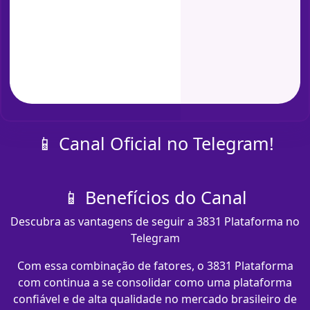
📱 Canal Oficial no Telegram!
📱 Benefícios do Canal
Descubra as vantagens de seguir a 3831 Plataforma no
Telegram
Com essa combinação de fatores, o 3831 Plataforma
com​ continua a se consolidar como uma plataforma
confiável e de alta qualidade no mercado brasileiro de