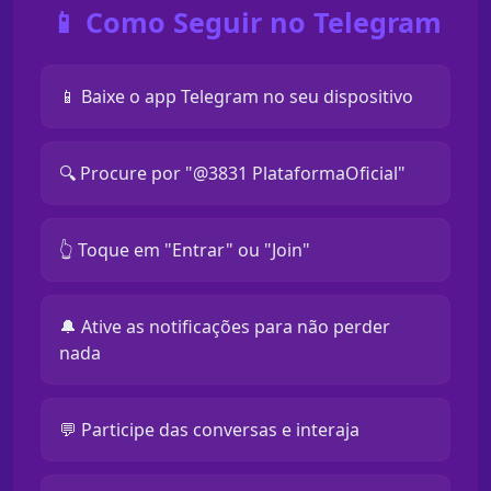
📱 Como Seguir no Telegram
📱 Baixe o app Telegram no seu dispositivo
🔍 Procure por "@3831 PlataformaOficial"
👆 Toque em "Entrar" ou "Join"
🔔 Ative as notificações para não perder
nada
💬 Participe das conversas e interaja