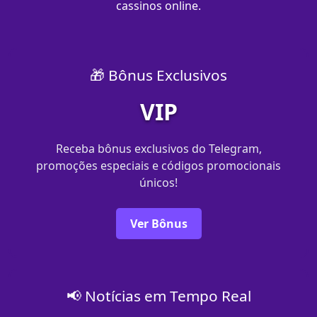
cassinos online.
🎁 Bônus Exclusivos
VIP
Receba bônus exclusivos do Telegram,
promoções especiais e códigos promocionais
únicos!
Ver Bônus
📢 Notícias em Tempo Real