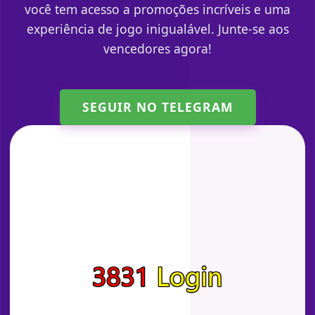
você tem acesso a promoções incríveis e uma
experiência de jogo inigualável. Junte-se aos
vencedores agora!
SEGUIR NO TELEGRAM