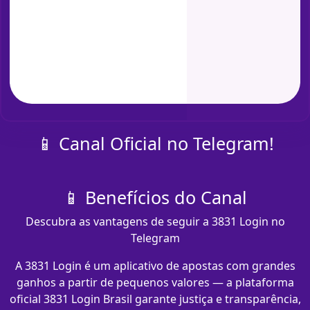
📱 Canal Oficial no Telegram!
📱 Benefícios do Canal
Descubra as vantagens de seguir a 3831 Login no
Telegram
A 3831 Login é um aplicativo de apostas com grandes
ganhos a partir de pequenos valores — a plataforma
oficial 3831 Login Brasil garante justiça e transparência,