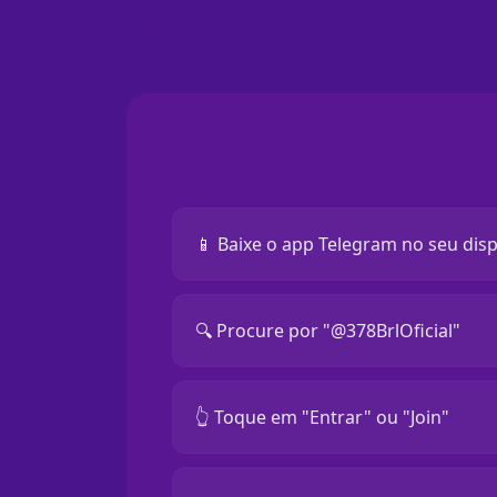
📱 Baixe o app Telegram no seu disp
🔍 Procure por "@378BrlOficial"
👆 Toque em "Entrar" ou "Join"