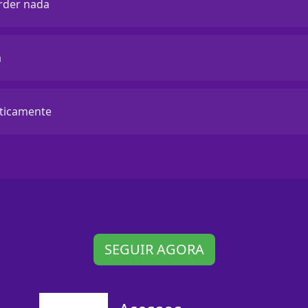
erder nada
a
aticamente
SEGUIR AGORA