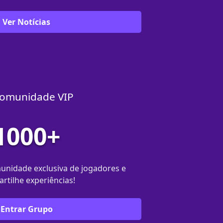
Ver Notícias
Comunidade VIP
1000+
unidade exclusiva de jogadores e
rtilhe experiências!
Entrar Grupo