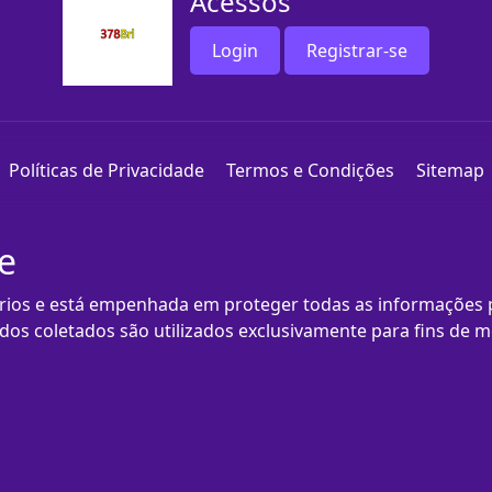
Acessos
Login
Registrar-se
Políticas de Privacidade
Termos e Condições
Sitemap
de
uários e está empenhada em proteger todas as informações 
os coletados são utilizados exclusivamente para fins de m