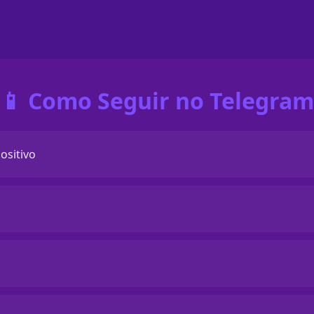
📱 Como Seguir no Telegram
ositivo