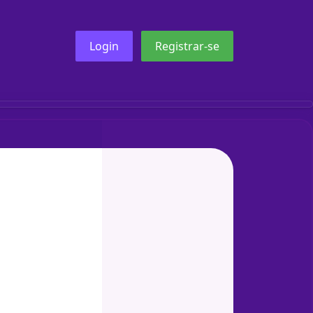
Login
Registrar-se