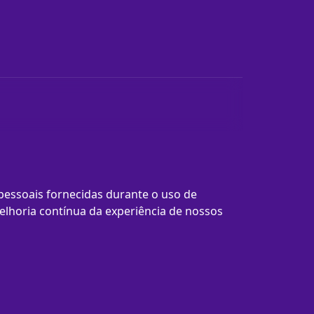
pessoais fornecidas durante o uso de
elhoria contínua da experiência de nossos