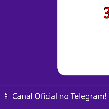
📱 Canal Oficial no Telegram!