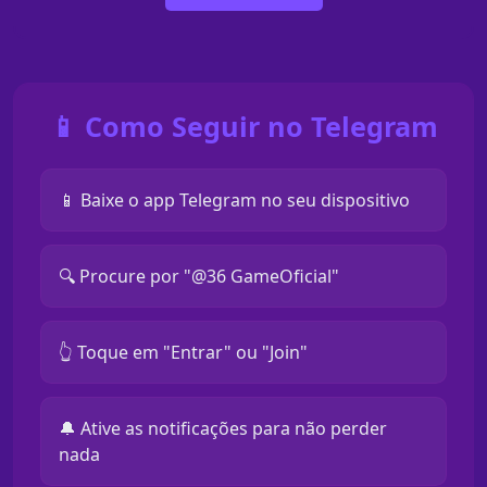
📱 Como Seguir no Telegram
📱 Baixe o app Telegram no seu dispositivo
🔍 Procure por "@36 GameOficial"
👆 Toque em "Entrar" ou "Join"
🔔 Ative as notificações para não perder
nada