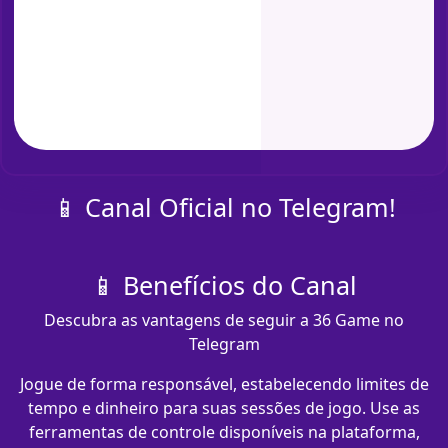
📱 Canal Oficial no Telegram!
📱 Benefícios do Canal
Descubra as vantagens de seguir a 36 Game no
Telegram
Jogue de forma responsável, estabelecendo limites de
tempo e dinheiro para suas sessões de jogo. Use as
ferramentas de controle disponíveis na plataforma,