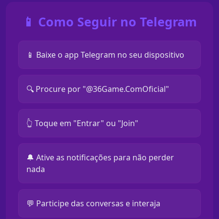
📱 Como Seguir no Telegram
📱 Baixe o app Telegram no seu dispositivo
🔍 Procure por "@36Game.ComOficial"
👆 Toque em "Entrar" ou "Join"
🔔 Ative as notificações para não perder
nada
💬 Participe das conversas e interaja