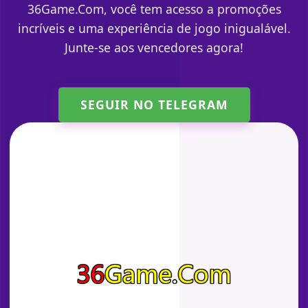
36Game.Com, você tem acesso a promoções
incríveis e uma experiência de jogo inigualável.
Junte-se aos vencedores agora!
SEGUIR NO TELEGRAM