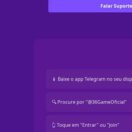
Falar Suport
📱 Baixe o app Telegram no seu disp
🔍 Procure por "@36GameOficial"
👆 Toque em "Entrar" ou "Join"