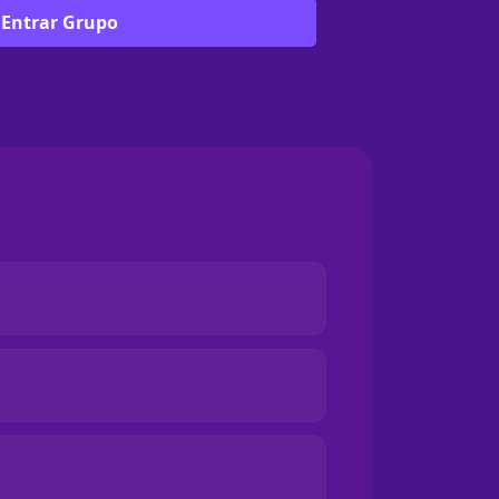
Entrar Grupo