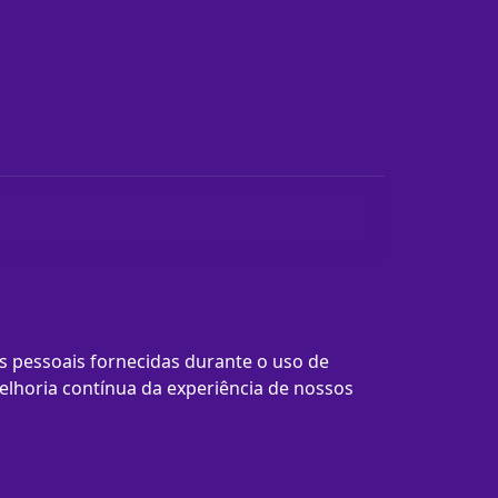
s pessoais fornecidas durante o uso de
elhoria contínua da experiência de nossos