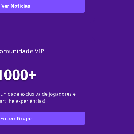
Ver Notícias
Comunidade VIP
1000+
unidade exclusiva de jogadores e
rtilhe experiências!
Entrar Grupo