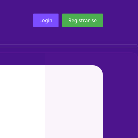
Login
Registrar-se