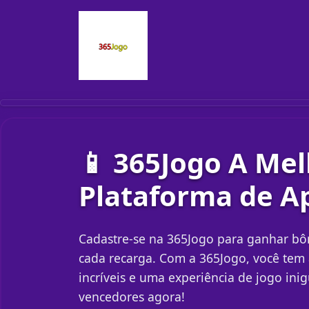
📱 365Jogo A Me
Plataforma de A
Cadastre-se na 365Jogo para ganhar bô
cada recarga. Com a 365Jogo, você tem
incríveis e uma experiência de jogo inig
vencedores agora!