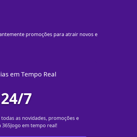
nstantemente promoções para atrair novos e
cias em Tempo Real
24/7
e todas as novidades, promoções e
a 365Jogo em tempo real!