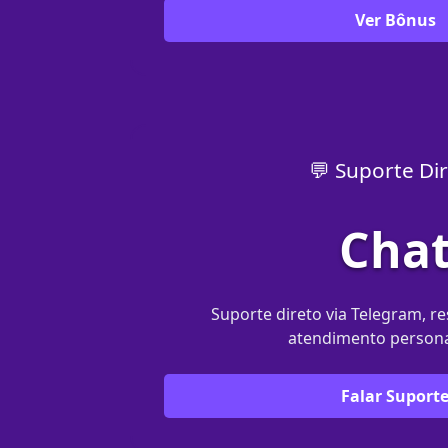
Ver Bônus
💬 Suporte Di
Cha
Suporte direto via Telegram, r
atendimento persona
Falar Suport