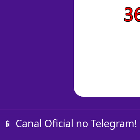
📱 Canal Oficial no Telegram!