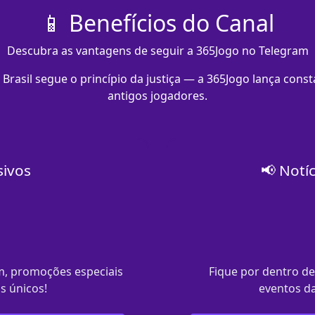
📱 Benefícios do Canal
Descubra as vantagens de seguir a 365Jogo no Telegram
 Brasil segue o princípio da justiça — a 365Jogo lança co
antigos jogadores.
sivos
📢 Notí
m, promoções especiais
Fique por dentro d
s únicos!
eventos d