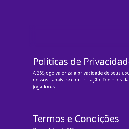
Políticas de Privacida
A 365Jogo valoriza a privacidade de seus u
nossos canais de comunicação. Todos os dad
jogadores.
Termos e Condições