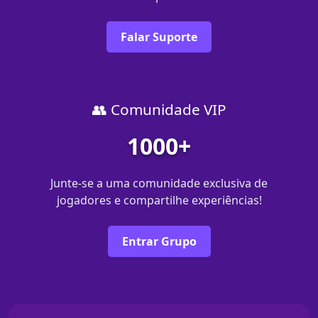
Falar Suporte
👥 Comunidade VIP
1000+
Junte-se a uma comunidade exclusiva de
jogadores e compartilhe experiências!
Entrar Grupo