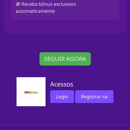
🎁 Receba bônus exclusivos
automaticamente
SEGUIR AGORA
Acessos
Login
Registrar-se