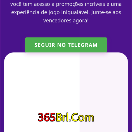
você tem acesso a promoções incríveis e uma
experiência de jogo inigualável. Junte-se aos
vencedores agora!
SEGUIR NO TELEGRAM