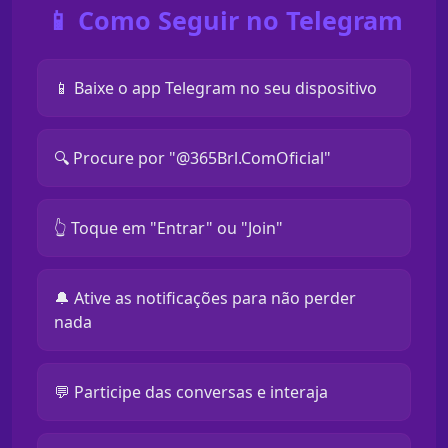
📱 Como Seguir no Telegram
📱 Baixe o app Telegram no seu dispositivo
🔍 Procure por "@365Brl.ComOficial"
👆 Toque em "Entrar" ou "Join"
🔔 Ative as notificações para não perder
nada
💬 Participe das conversas e interaja