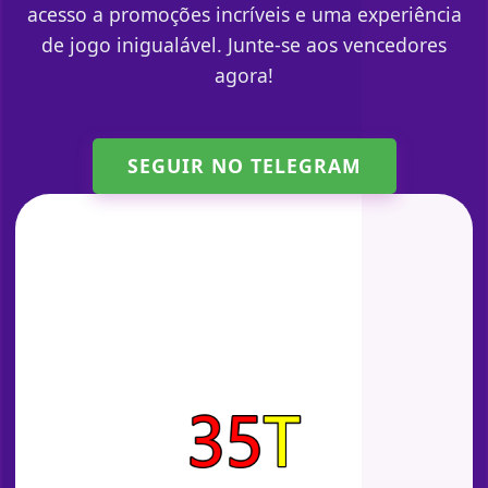
acesso a promoções incríveis e uma experiência
de jogo inigualável. Junte-se aos vencedores
agora!
SEGUIR NO TELEGRAM