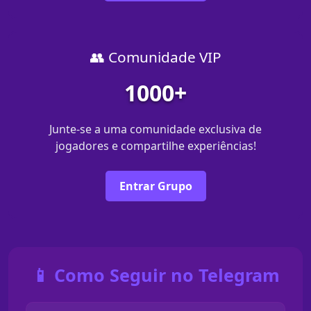
👥 Comunidade VIP
1000+
Junte-se a uma comunidade exclusiva de
jogadores e compartilhe experiências!
Entrar Grupo
📱 Como Seguir no Telegram