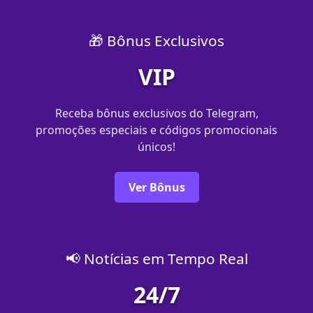
🎁 Bônus Exclusivos
VIP
Receba bônus exclusivos do Telegram,
promoções especiais e códigos promocionais
únicos!
Ver Bônus
📢 Notícias em Tempo Real
24/7