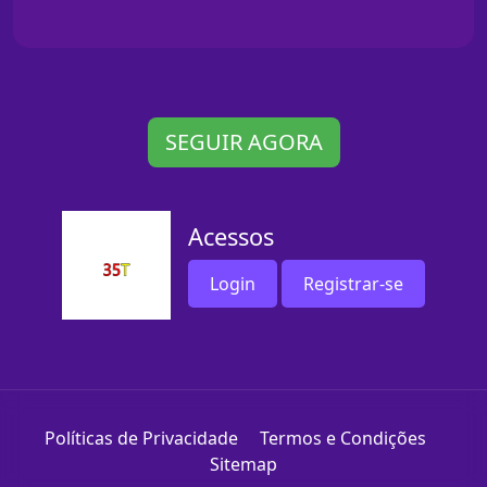
SEGUIR AGORA
Acessos
Login
Registrar-se
Políticas de Privacidade
Termos e Condições
Sitemap