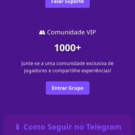
Falar Suporte
👥 Comunidade VIP
1000+
Junte-se a uma comunidade exclusiva de
jogadores e compartilhe experiências!
Entrar Grupo
📱 Como Seguir no Telegram