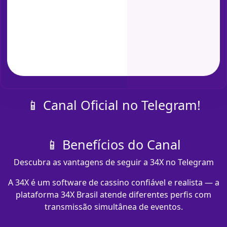
📱 Canal Oficial no Telegram!
📱 Benefícios do Canal
Descubra as vantagens de seguir a 34X no Telegram
A 34X é um software de cassino confiável e realista — a
plataforma 34X Brasil atende diferentes perfis com
transmissão simultânea de eventos.