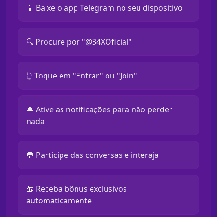
📱 Baixe o app Telegram no seu dispositivo
🔍 Procure por "@34XOficial"
👆 Toque em "Entrar" ou "Join"
🔔 Ative as notificações para não perder
nada
💬 Participe das conversas e interaja
🎁 Receba bônus exclusivos
automaticamente