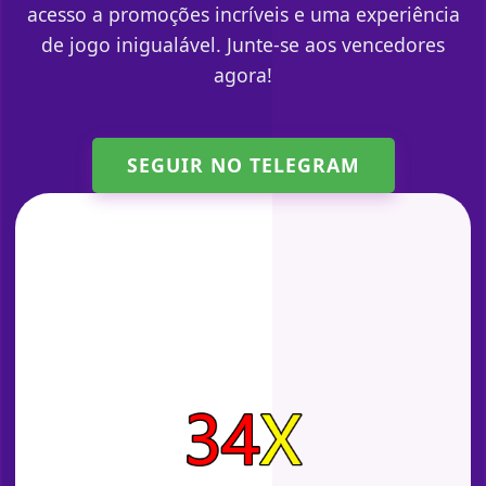
acesso a promoções incríveis e uma experiência
de jogo inigualável. Junte-se aos vencedores
agora!
SEGUIR NO TELEGRAM