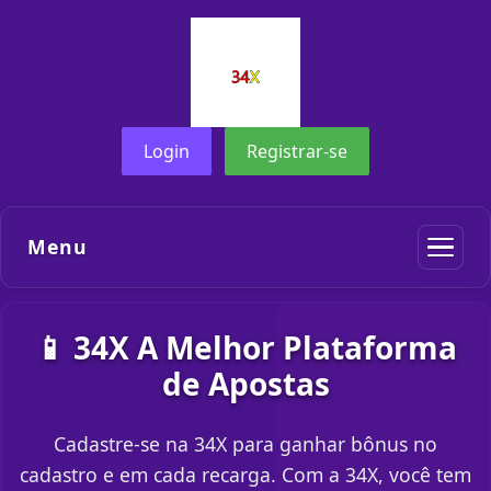
Login
Registrar-se
Menu
📱 34X A Melhor Plataforma
de Apostas
Cadastre-se na 34X para ganhar bônus no
cadastro e em cada recarga. Com a 34X, você tem