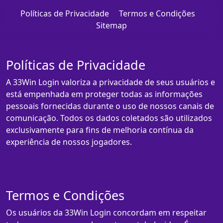
Políticas de Privacidade
Termos e Condições
Sitemap
Políticas de Privacidade
A 33Win Login valoriza a privacidade de seus usuários e
está empenhada em proteger todas as informações
pessoais fornecidas durante o uso de nossos canais de
comunicação. Todos os dados coletados são utilizados
exclusivamente para fins de melhoria contínua da
experiência de nossos jogadores.
Termos e Condições
Os usuários da 33Win Login concordam em respeitar