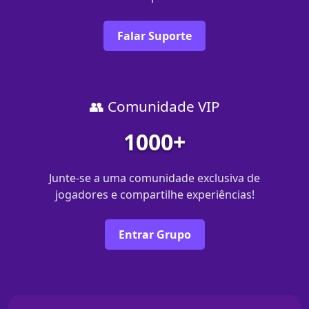
Falar Suporte
👥 Comunidade VIP
1000+
Junte-se a uma comunidade exclusiva de
jogadores e compartilhe experiências!
Entrar Grupo