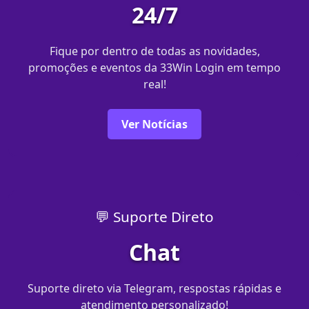
24/7
Fique por dentro de todas as novidades,
promoções e eventos da 33Win Login em tempo
real!
Ver Notícias
💬 Suporte Direto
Chat
Suporte direto via Telegram, respostas rápidas e
atendimento personalizado!