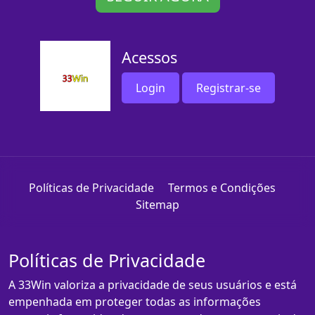
Acessos
Login
Registrar-se
Políticas de Privacidade
Termos e Condições
Sitemap
Políticas de Privacidade
A 33Win valoriza a privacidade de seus usuários e está
empenhada em proteger todas as informações