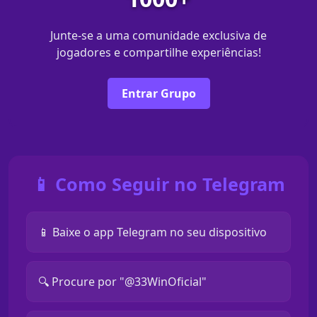
Junte-se a uma comunidade exclusiva de
jogadores e compartilhe experiências!
Entrar Grupo
📱 Como Seguir no Telegram
📱 Baixe o app Telegram no seu dispositivo
🔍 Procure por "@33WinOficial"