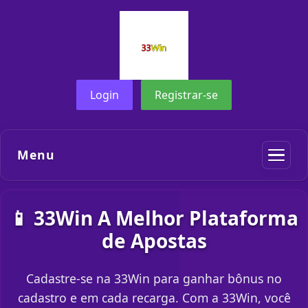
Login
Registrar-se
Menu
📱 33Win A Melhor Plataforma
de Apostas
Cadastre-se na 33Win para ganhar bônus no
cadastro e em cada recarga. Com a 33Win, você