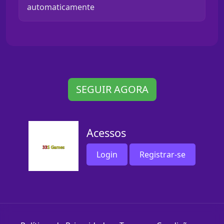
automaticamente
SEGUIR AGORA
Acessos
Login
Registrar-se