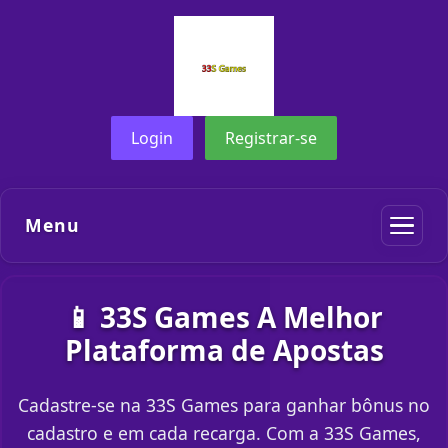
Login
Registrar-se
Menu
📱 33S Games A Melhor
Plataforma de Apostas
Cadastre-se na 33S Games para ganhar bônus no
cadastro e em cada recarga. Com a 33S Games,