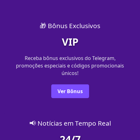
🎁 Bônus Exclusivos
VIP
Receba bônus exclusivos do Telegram,
promoções especiais e códigos promocionais
únicos!
Ver Bônus
📢 Notícias em Tempo Real
24/7