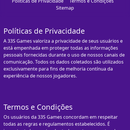
Políticas de Privacidade
Termos e Condições
Sitemap
Políticas de Privacidade
A 33S Games valoriza a privacidade de seus usuários e
está empenhada em proteger todas as informações
pessoais fornecidas durante o uso de nossos canais de
comunicação. Todos os dados coletados são utilizados
exclusivamente para fins de melhoria contínua da
experiência de nossos jogadores.
Termos e Condições
Os usuários da 33S Games concordam em respeitar
todas as regras e regulamentos estabelecidos. É