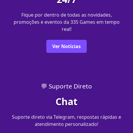
Fique por dentro de todas as novidades,
promoções e eventos da 33S Games em tempo
real!
Ver Notícias
💬 Suporte Direto
Chat
Suporte direto via Telegram, respostas rápidas e
atendimento personalizado!