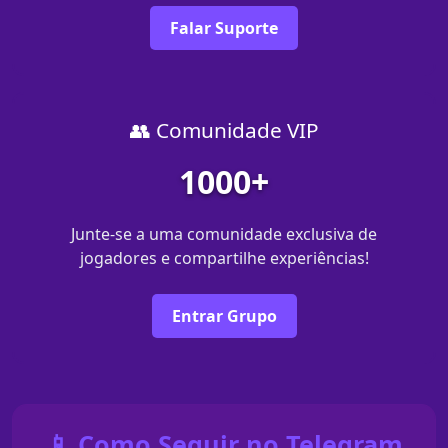
Falar Suporte
👥 Comunidade VIP
1000+
Junte-se a uma comunidade exclusiva de
jogadores e compartilhe experiências!
Entrar Grupo
📱 Como Seguir no Telegram