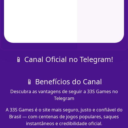
📱 Canal Oficial no Telegram!
📱 Benefícios do Canal
Descubra as vantagens de seguir a 33S Games no
Telegram
A 33S Games é o site mais seguro, justo e confiável do
Brasil — com centenas de jogos populares, saques
instantâneos e credibilidade oficial.