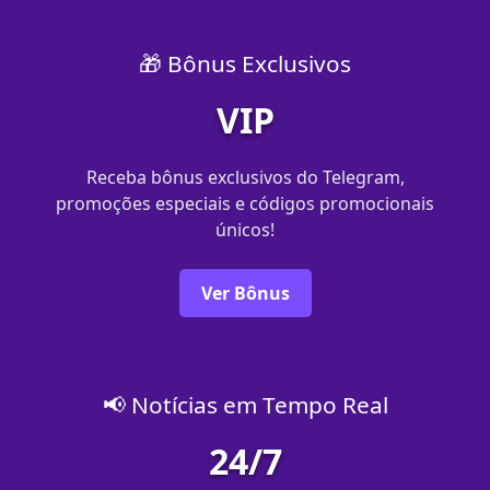
🎁 Bônus Exclusivos
VIP
Receba bônus exclusivos do Telegram,
promoções especiais e códigos promocionais
únicos!
Ver Bônus
📢 Notícias em Tempo Real
24/7