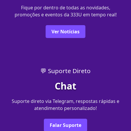
Fique por dentro de todas as novidades,
promoções e eventos da 333U em tempo real!
Ver Notícias
💬 Suporte Direto
Chat
Suporte direto via Telegram, respostas rápidas e
atendimento personalizado!
Falar Suporte