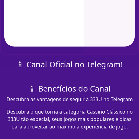
📱 Canal Oficial no Telegram!
📱 Benefícios do Canal
Descubra as vantagens de seguir a 333U no Telegram
Descubra o que torna a categoria Cassino Clássico no
333U tão especial, seus jogos mais populares e dicas
para aproveitar ao máximo a experiência de jogo.