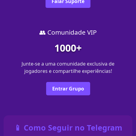
Falar Suporte
👥 Comunidade VIP
1000+
Junte-se a uma comunidade exclusiva de
jogadores e compartilhe experiências!
Entrar Grupo
📱 Como Seguir no Telegram