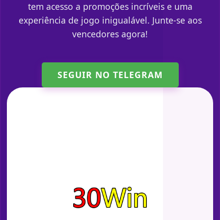
tem acesso a promoções incríveis e uma
experiência de jogo inigualável. Junte-se aos
vencedores agora!
SEGUIR NO TELEGRAM