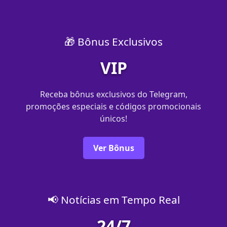
🎁 Bônus Exclusivos
VIP
Receba bônus exclusivos do Telegram,
promoções especiais e códigos promocionais
únicos!
Ver Bônus
📢 Notícias em Tempo Real
24/7