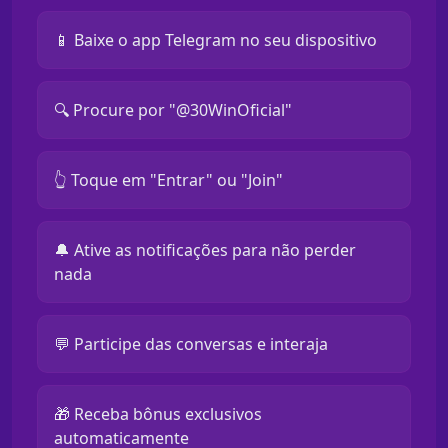
📱 Baixe o app Telegram no seu dispositivo
🔍 Procure por "@30WinOficial"
👆 Toque em "Entrar" ou "Join"
🔔 Ative as notificações para não perder
nada
💬 Participe das conversas e interaja
🎁 Receba bônus exclusivos
automaticamente