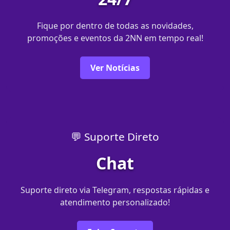
Fique por dentro de todas as novidades,
promoções e eventos da 2NN em tempo real!
Ver Notícias
💬 Suporte Direto
Chat
Suporte direto via Telegram, respostas rápidas e
atendimento personalizado!