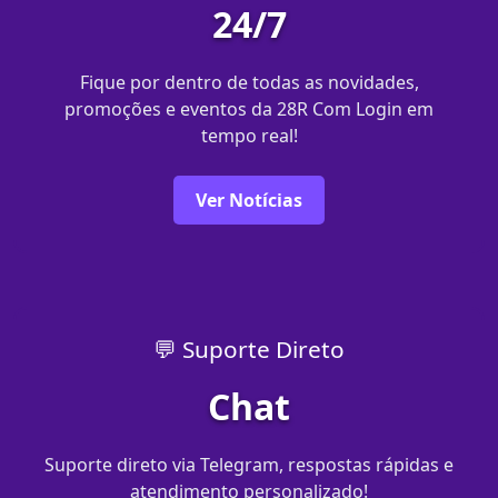
24/7
Fique por dentro de todas as novidades,
promoções e eventos da 28R Com Login em
tempo real!
Ver Notícias
💬 Suporte Direto
Chat
Suporte direto via Telegram, respostas rápidas e
atendimento personalizado!