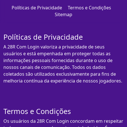
Políticas de Privacidade
Termos e Condições
Sitemap
Políticas de Privacidade
A 28R Com Login valoriza a privacidade de seus
usuários e está empenhada em proteger todas as
informações pessoais fornecidas durante o uso de
nossos canais de comunicação. Todos os dados
coletados são utilizados exclusivamente para fins de
melhoria contínua da experiência de nossos jogadores.
Termos e Condições
Os usuários da 28R Com Login concordam em respeitar