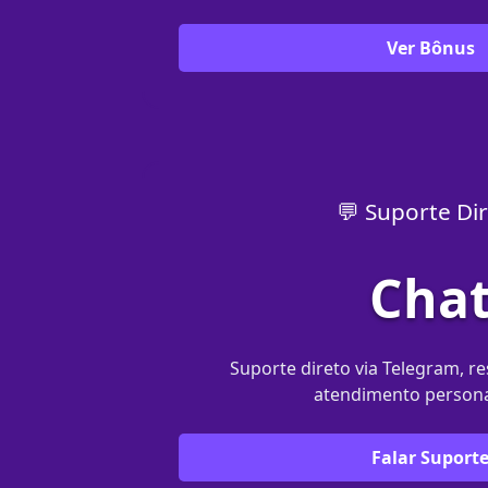
Ver Bônus
💬 Suporte Di
Cha
Suporte direto via Telegram, r
atendimento persona
Falar Suport