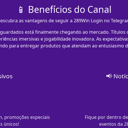
📱 Benefícios do Canal
escubra as vantagens de seguir a 289Win Login no Telegr
guardados está finalmente chegando ao mercado. Títulos co
iências imersivas e jogabilidade inovadora. As expectativas
do para entregar produtos que atendam ao entusiasmo do
sivos
📢 Notí
m, promoções especiais
Fique por dentro d
s únicos!
eventos da 2