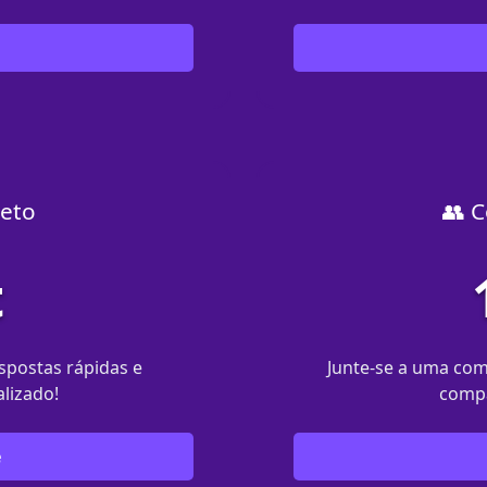
reto
👥 
t
espostas rápidas e
Junte-se a uma com
lizado!
compa
e