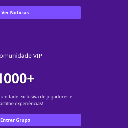
Ver Notícias
Comunidade VIP
1000+
unidade exclusiva de jogadores e
rtilhe experiências!
Entrar Grupo