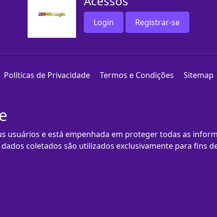
Acessos
Login
Registrar-se
Políticas de Privacidade
Termos e Condições
Sitemap
de
eus usuários e está empenhada em proteger todas as infor
dados coletados são utilizados exclusivamente para fins d