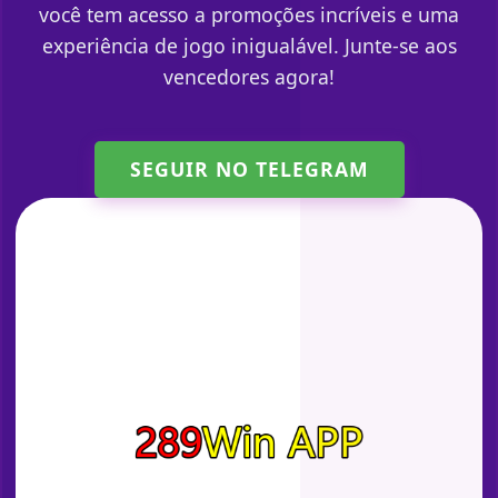
você tem acesso a promoções incríveis e uma
experiência de jogo inigualável. Junte-se aos
vencedores agora!
SEGUIR NO TELEGRAM