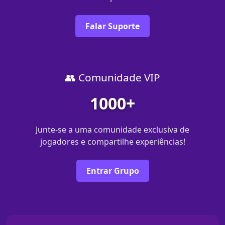
Falar Suporte
👥 Comunidade VIP
1000+
Junte-se a uma comunidade exclusiva de
jogadores e compartilhe experiências!
Entrar Grupo