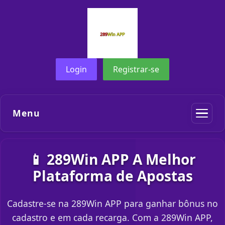
Login
Registrar-se
Menu
📱 289Win APP A Melhor
Plataforma de Apostas
Cadastre-se na 289Win APP para ganhar bônus no
cadastro e em cada recarga. Com a 289Win APP,