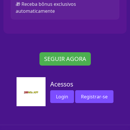
🎁 Receba bônus exclusivos
automaticamente
SEGUIR AGORA
Acessos
Login
Registrar-se