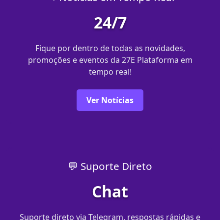
24/7
Fique por dentro de todas as novidades,
promoções e eventos da 27E Plataforma em
tempo real!
Ver Notícias
💬 Suporte Direto
Chat
Suporte direto via Telegram, respostas rápidas e