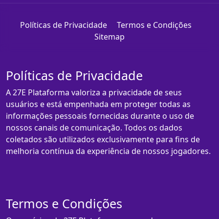
Políticas de Privacidade
Termos e Condições
Sitemap
Políticas de Privacidade
A 27E Plataforma valoriza a privacidade de seus
usuários e está empenhada em proteger todas as
informações pessoais fornecidas durante o uso de
nossos canais de comunicação. Todos os dados
coletados são utilizados exclusivamente para fins de
melhoria contínua da experiência de nossos jogadores.
Termos e Condições