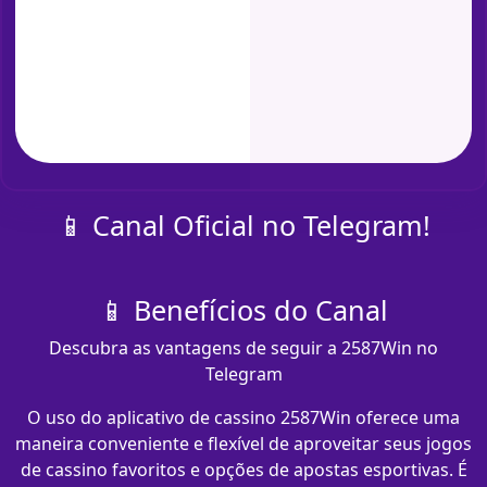
📱 Canal Oficial no Telegram!
📱 Benefícios do Canal
Descubra as vantagens de seguir a 2587Win no
Telegram
O uso do aplicativo de cassino 2587Win oferece uma
maneira conveniente e flexível de aproveitar seus jogos
de cassino favoritos e opções de apostas esportivas. É