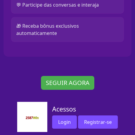
💬 Participe das conversas e interaja
🎁 Receba bônus exclusivos
automaticamente
SEGUIR AGORA
Acessos
Login
Registrar-se