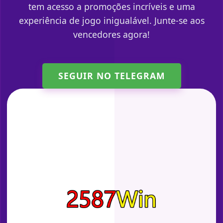
tem acesso a promoções incríveis e uma
experiência de jogo inigualável. Junte-se aos
vencedores agora!
SEGUIR NO TELEGRAM