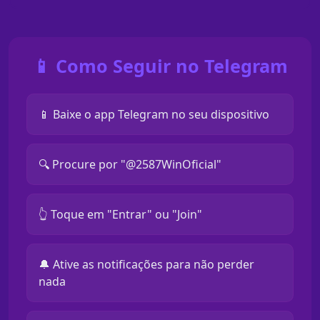
📱 Como Seguir no Telegram
📱 Baixe o app Telegram no seu dispositivo
🔍 Procure por "@2587WinOficial"
👆 Toque em "Entrar" ou "Join"
🔔 Ative as notificações para não perder
nada