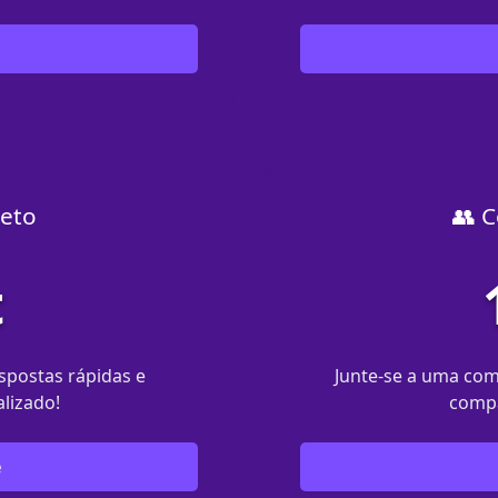
reto
👥 
t
espostas rápidas e
Junte-se a uma com
lizado!
compa
e