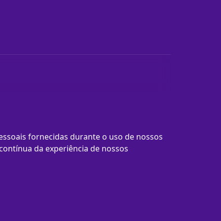
essoais fornecidas durante o uso de nossos
 contínua da experiência de nossos