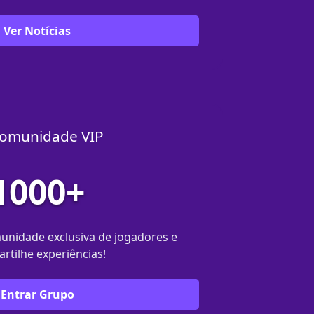
Ver Notícias
Comunidade VIP
1000+
unidade exclusiva de jogadores e
rtilhe experiências!
Entrar Grupo