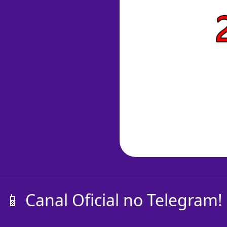
📱 Canal Oficial no Telegram!