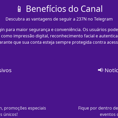
📱 Benefícios do Canal
Descubra as vantagens de seguir a 237N no Telegram
ogin para maior segurança e conveniência. Os usuários pode
como impressão digital, reconhecimento facial e autentic
garante que sua conta esteja sempre protegida contra aces
sivos
📢 Notí
m, promoções especiais
Fique por dentro d
s únicos!
eventos 