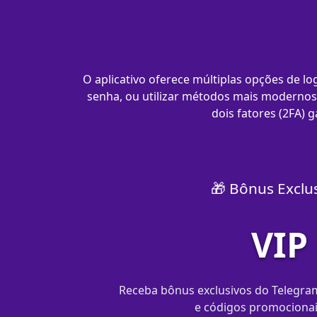
O aplicativo oferece múltiplas opções de l
senha, ou utilizar métodos mais modernos 
dois fatores (2FA) 
🎁 Bônus Exclu
VIP
Receba bônus exclusivos do Telegra
e códigos promocionai