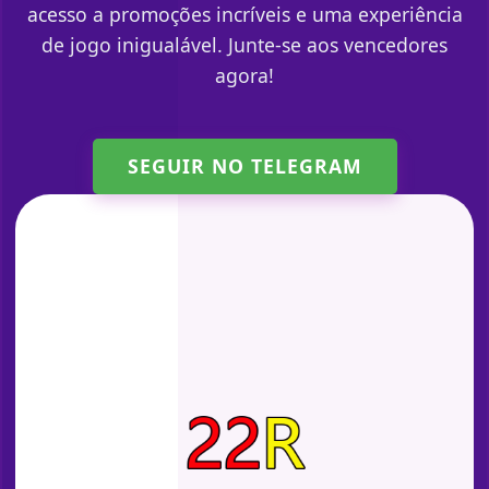
acesso a promoções incríveis e uma experiência
de jogo inigualável. Junte-se aos vencedores
agora!
SEGUIR NO TELEGRAM