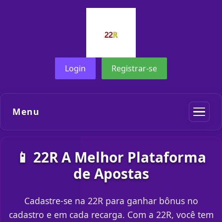
Login
Registrar-se
Menu
📱 22R A Melhor Plataforma
de Apostas
Cadastre-se na 22R para ganhar bônus no
cadastro e em cada recarga. Com a 22R, você tem