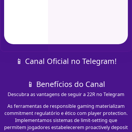
📱 Canal Oficial no Telegram!
📱 Benefícios do Canal
Descubra as vantagens de seguir a 22R no Telegram
As ferramentas de responsible gaming materializam
commitment regulatório e ético com player protection.
Implementamos sistemas de limit-setting que
permitem jogadores estabelecerem proactively deposit