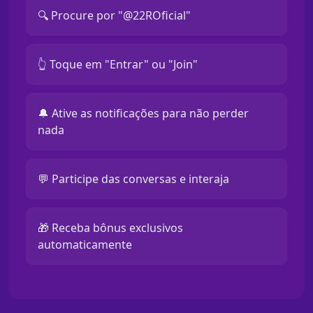
🔍 Procure por "@22ROficial"
👆 Toque em "Entrar" ou "Join"
🔔 Ative as notificações para não perder
nada
💬 Participe das conversas e interaja
🎁 Receba bônus exclusivos
automaticamente