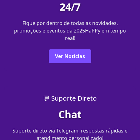
24/7
Fique por dentro de todas as novidades,
promoções e eventos da 2025HaPPy em tempo
real!
Ver Notícias
💬 Suporte Direto
Chat
Suporte direto via Telegram, respostas rápidas e
atendimento personalizado!