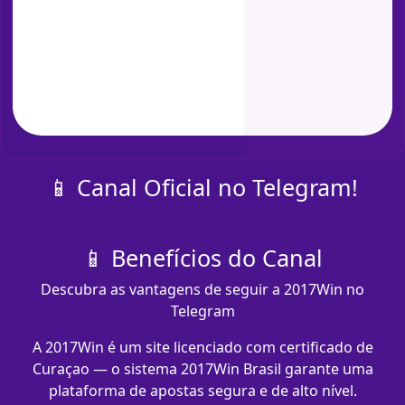
📱 Canal Oficial no Telegram!
📱 Benefícios do Canal
Descubra as vantagens de seguir a 2017Win no
Telegram
A 2017Win é um site licenciado com certificado de
Curaçao — o sistema 2017Win Brasil garante uma
plataforma de apostas segura e de alto nível.