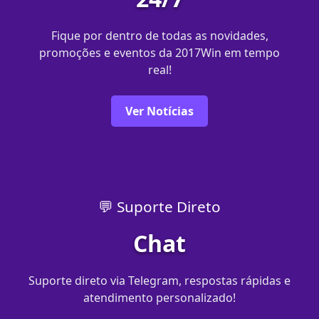
Fique por dentro de todas as novidades,
promoções e eventos da 2017Win em tempo
real!
Ver Notícias
💬 Suporte Direto
Chat
Suporte direto via Telegram, respostas rápidas e
atendimento personalizado!