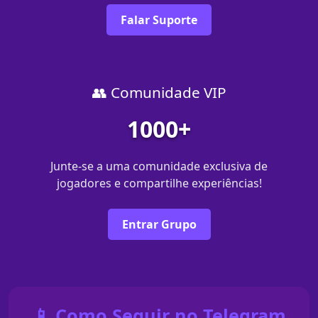
Falar Suporte
👥 Comunidade VIP
1000+
Junte-se a uma comunidade exclusiva de
jogadores e compartilhe experiências!
Entrar Grupo
📱 Como Seguir no Telegram