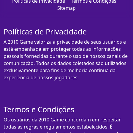
Políticas de Privacidade
Termos e Condições
Sitemap
Políticas de Privacidade
A 2010 Game valoriza a privacidade de seus usuários e
está empenhada em proteger todas as informações
pessoais fornecidas durante o uso de nossos canais de
comunicação. Todos os dados coletados são utilizados
exclusivamente para fins de melhoria contínua da
experiência de nossos jogadores.
Termos e Condições
Os usuários da 2010 Game concordam em respeitar
todas as regras e regulamentos estabelecidos. É