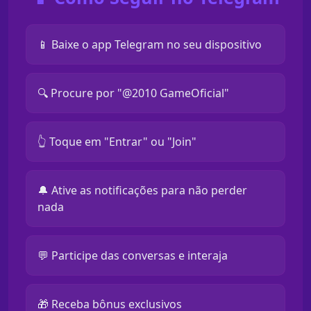
📱 Baixe o app Telegram no seu dispositivo
🔍 Procure por "@2010 GameOficial"
👆 Toque em "Entrar" ou "Join"
🔔 Ative as notificações para não perder
nada
💬 Participe das conversas e interaja
🎁 Receba bônus exclusivos