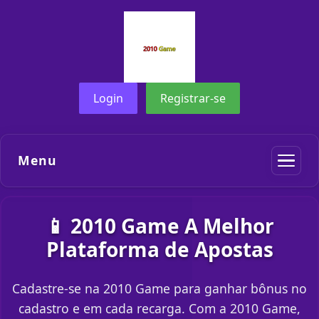
Login
Registrar-se
Menu
📱 2010 Game A Melhor
Plataforma de Apostas
Cadastre-se na 2010 Game para ganhar bônus no
cadastro e em cada recarga. Com a 2010 Game,