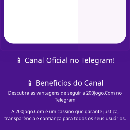
📱 Canal Oficial no Telegram!
📱 Benefícios do Canal
Descubra as vantagens de seguir a 200Jogo.Com no
Telegram
A 200Jogo.Com é um cassino que garante justiça,
transparência e confiança para todos os seus usuários.