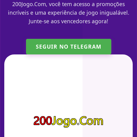
200Jogo.Com, você tem acesso a promoções
incríveis e uma experiência de jogo inigualável.
Junte-se aos vencedores agora!
SEGUIR NO TELEGRAM