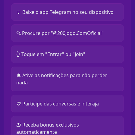
📱 Baixe o app Telegram no seu dispositivo
🔍 Procure por "@200Jogo.ComOficial"
👆 Toque em "Entrar" ou "Join"
🔔 Ative as notificações para não perder
nada
💬 Participe das conversas e interaja
🎁 Receba bônus exclusivos
automaticamente