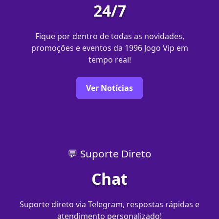
24/7
Fique por dentro de todas as novidades,
promoções e eventos da 1996 Jogo Vip em
tempo real!
Ver Notícias
💬 Suporte Direto
Chat
Suporte direto via Telegram, respostas rápidas e
atendimento personalizado!