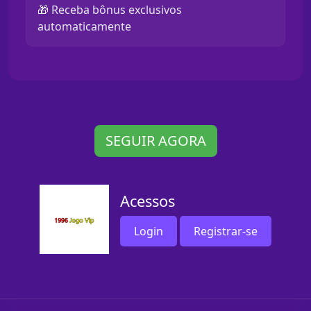
🎁 Receba bônus exclusivos
automaticamente
SEGUIR AGORA
Acessos
Login
Registrar-se