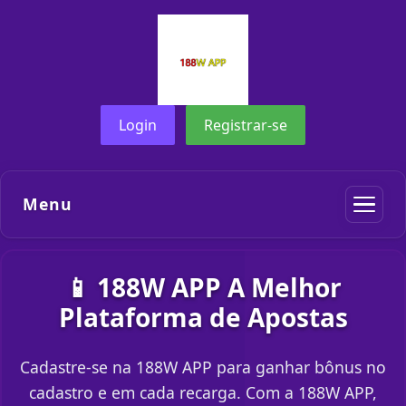
Login
Registrar-se
Menu
📱 188W APP A Melhor
Plataforma de Apostas
Cadastre-se na 188W APP para ganhar bônus no
cadastro e em cada recarga. Com a 188W APP,