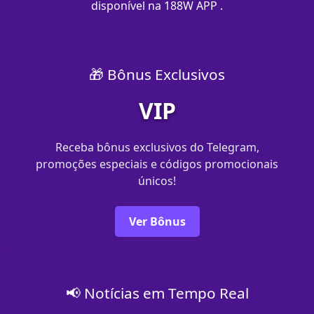
disponível na 188W APP .
🎁 Bônus Exclusivos
VIP
Receba bônus exclusivos do Telegram,
promoções especiais e códigos promocionais
únicos!
Ver Bônus
📢 Notícias em Tempo Real