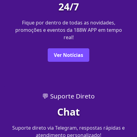
24/7
Fique por dentro de todas as novidades,
promoções e eventos da 188W APP em tempo
real!
Ver Notícias
💬 Suporte Direto
Chat
Suporte direto via Telegram, respostas rápidas e
atendimento personalizado!