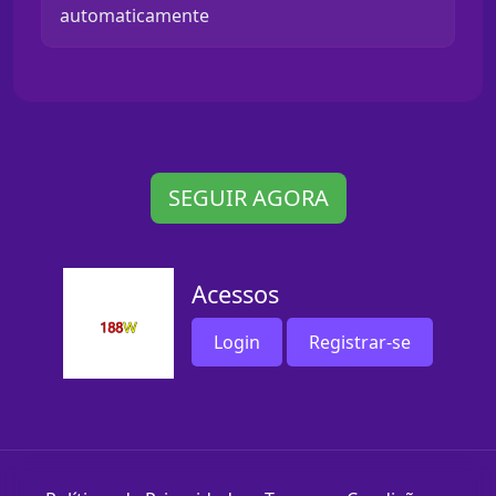
automaticamente
SEGUIR AGORA
Acessos
Login
Registrar-se