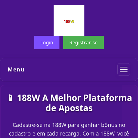
Login
Registrar-se
Menu
📱 188W A Melhor Plataforma
de Apostas
Cadastre-se na 188W para ganhar bônus no
cadastro e em cada recarga. Com a 188W, você