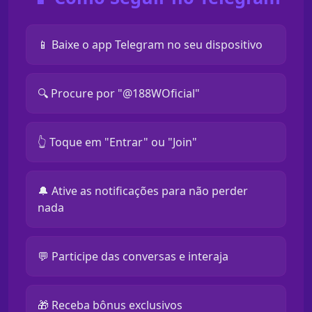
📱 Baixe o app Telegram no seu dispositivo
🔍 Procure por "@188WOficial"
👆 Toque em "Entrar" ou "Join"
🔔 Ative as notificações para não perder
nada
💬 Participe das conversas e interaja
🎁 Receba bônus exclusivos