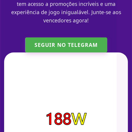
tem acesso a promoções incríveis e uma
experiência de jogo inigualável. Junte-se aos
vencedores agora!
SEGUIR NO TELEGRAM