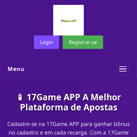
Login
Registrar-se
Menu
📱 17Game APP A Melhor
Plataforma de Apostas
Cadastre-se na 17Game APP para ganhar bônus
no cadastro e em cada recarga. Com a 17Game