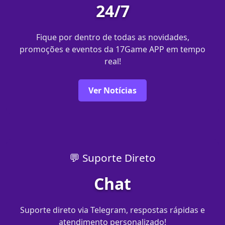
24/7
Fique por dentro de todas as novidades,
promoções e eventos da 17Game APP em tempo
real!
Ver Notícias
💬 Suporte Direto
Chat
Suporte direto via Telegram, respostas rápidas e
atendimento personalizado!