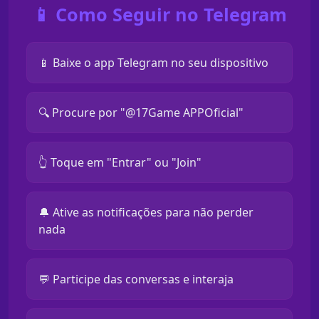
📱 Como Seguir no Telegram
📱 Baixe o app Telegram no seu dispositivo
🔍 Procure por "@17Game APPOficial"
👆 Toque em "Entrar" ou "Join"
🔔 Ative as notificações para não perder
nada
💬 Participe das conversas e interaja