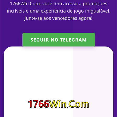
1766Win.Com, você tem acesso a promoções
incríveis e uma experiência de jogo inigualável.
Junte-se aos vencedores agora!
SEGUIR NO TELEGRAM