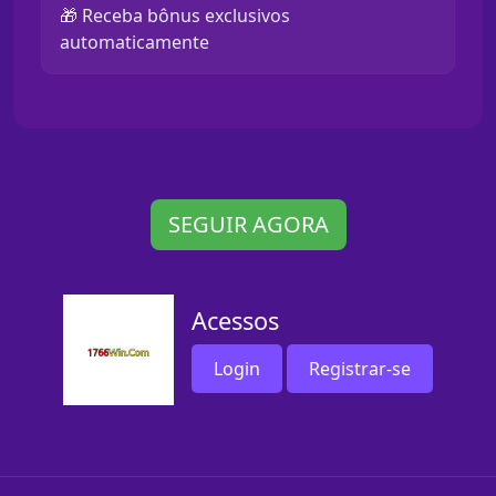
🎁 Receba bônus exclusivos
automaticamente
SEGUIR AGORA
Acessos
Login
Registrar-se