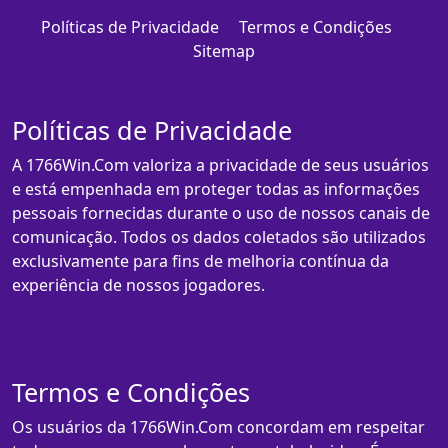
Políticas de Privacidade
Termos e Condições
Sitemap
Políticas de Privacidade
A 1766Win.Com valoriza a privacidade de seus usuários
e está empenhada em proteger todas as informações
pessoais fornecidas durante o uso de nossos canais de
comunicação. Todos os dados coletados são utilizados
exclusivamente para fins de melhoria contínua da
experiência de nossos jogadores.
Termos e Condições
Os usuários da 1766Win.Com concordam em respeitar