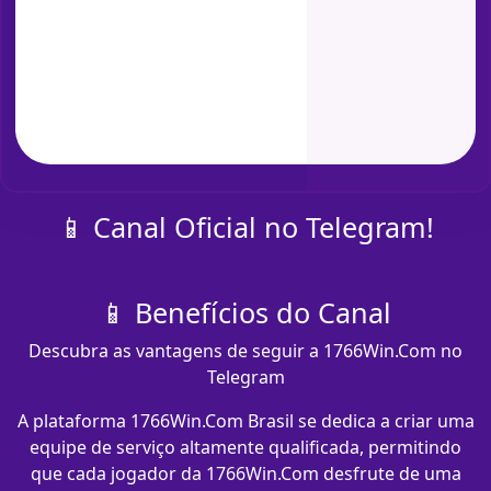
📱 Canal Oficial no Telegram!
📱 Benefícios do Canal
Descubra as vantagens de seguir a 1766Win.Com no
Telegram
A plataforma 1766Win.Com Brasil se dedica a criar uma
equipe de serviço altamente qualificada, permitindo
que cada jogador da 1766Win.Com desfrute de uma