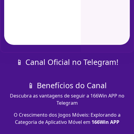
📱 Canal Oficial no Telegram!
📱 Benefícios do Canal
Descubra as vantagens de seguir a 166Win APP no
Telegram
O Crescimento dos Jogos Móveis: Explorando a
Categoria de Aplicativo Móvel em
166Win APP