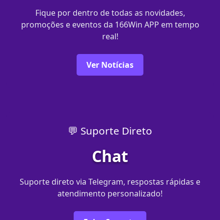
Fique por dentro de todas as novidades,
promoções e eventos da 166Win APP em tempo
real!
Ver Notícias
💬 Suporte Direto
Chat
Suporte direto via Telegram, respostas rápidas e
atendimento personalizado!