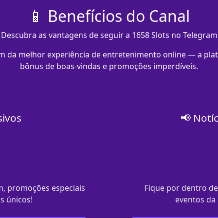
📱 Benefícios do Canal
Descubra as vantagens de seguir a 1658 Slots no Telegram
am da melhor experiência de entretenimento online — a pla
bônus de boas-vindas e promoções imperdíveis.
sivos
📢 Notí
m, promoções especiais
Fique por dentro d
s únicos!
eventos da 