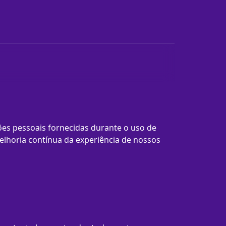
ões pessoais fornecidas durante o uso de
elhoria contínua da experiência de nossos