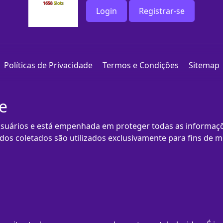
Login
Registrar-se
Políticas de Privacidade
Termos e Condições
Sitemap
de
s usuários e está empenhada em proteger todas as informaç
os coletados são utilizados exclusivamente para fins de m