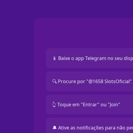
📱 Baixe o app Telegram no seu disp
🔍 Procure por "@1658 SlotsOficial"
👆 Toque em "Entrar" ou "Join"
🔔 Ative as notificações para não p