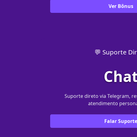
Ver Bônus
💬 Suporte Di
Cha
Suporte direto via Telegram, r
atendimento persona
Falar Suport