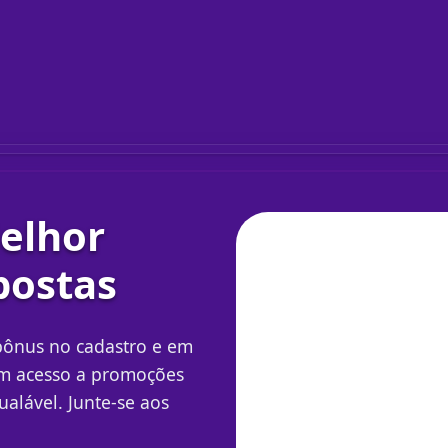
Melhor
postas
bônus no cadastro e em
em acesso a promoções
ualável. Junte-se aos